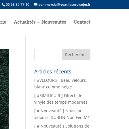
05 63 35 77 10
commercial@textileservicejm.fr
rie
Actualités – Nouveautés
Contact
Articles récents
[ #VELOURS ] Beau velours,
blanc comme neige
[ #SIMILICUIR ] Filtech, le
vinyle des temps modernes
[ # Nouveauté ] Nouveau
velours, DUBLIN Non Feu M1
[ # Nouveauté ] Solutions de