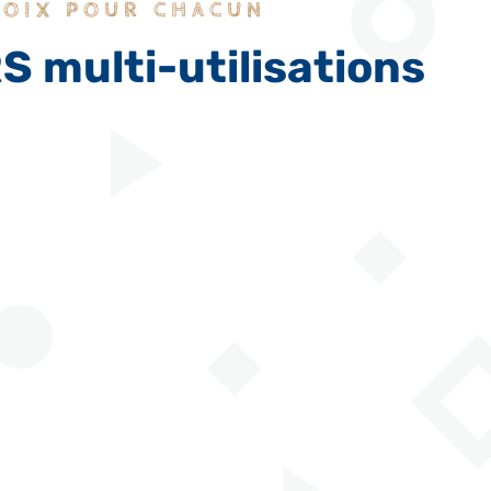
HOIX POUR CHACUN
 multi-utilisations
Utilisation siège
Possibilité
grâce à sa
d’utilisation pour
résistance à
vos projets en
l’abrasion de
impression
45 000 tours.
numérique.