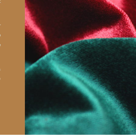
x
r
e
e
s
0