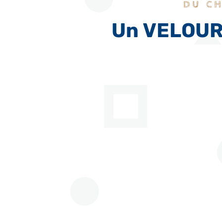
DU C
Un VELOURS
Idéal pour vos
utilisations en
rideaux et rideaux
scénique avec son
poids de 450 g/m².