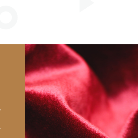
e
e
r