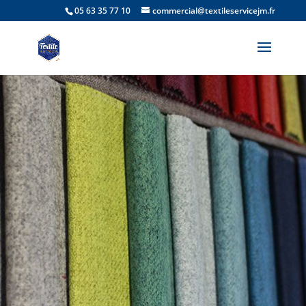
05 63 35 77 10
commercial@textileservicejm.fr
TISSUS
MICROFIBRE