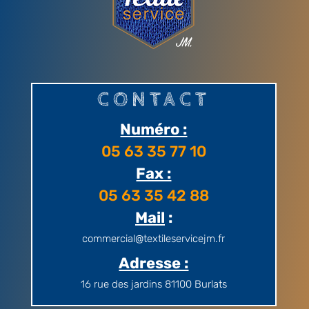
CONTACT
Numéro :
05 63 35 77 10
Fax :
05 63 35 42 88
Mail
:
commercial@textileservicejm.fr
Adresse :
16 rue des jardins
81100 Burlats