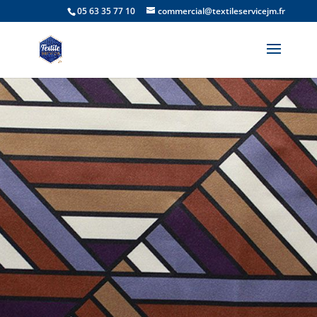
05 63 35 77 10
commercial@textileservicejm.fr
TISSU
IMPRESSION
NUMÉRIQUE