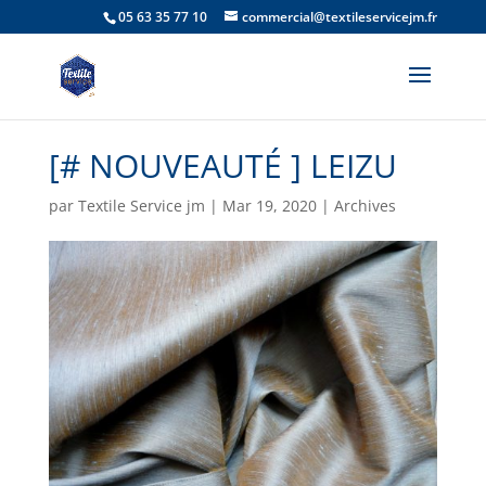
05 63 35 77 10
commercial@textileservicejm.fr
[# NOUVEAUTÉ ] LEIZU
par
Textile Service jm
|
Mar 19, 2020
|
Archives