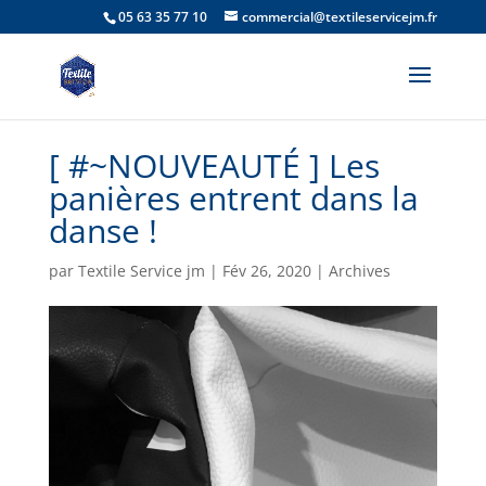
05 63 35 77 10
commercial@textileservicejm.fr
[ #~NOUVEAUTÉ ] Les
panières entrent dans la
danse !
par
Textile Service jm
|
Fév 26, 2020
|
Archives