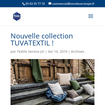
05 63 35 77 10
commercial@textileservicejm.fr
Nouvelle collection
TUVATEXTIL !
par
Textile Service jm
|
Avr 16, 2019
|
Archives