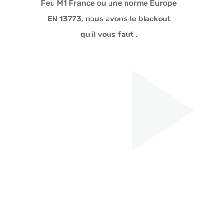
Feu M1 France ou une norme Europe
EN 13773, nous avons le blackout
qu’il vous faut .
SOFTLINE blackout
M1:
D’un touché très doux, il suit la
tendance actuelle et s’adapte au
marché actuel. La face envers