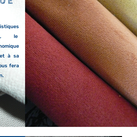
UE
stiques
es, le
nomique
et à sa
ous fera
n.