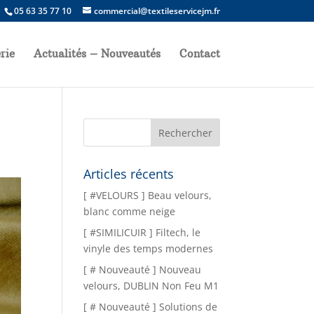
05 63 35 77 10
commercial@textileservicejm.fr
rie
Actualités – Nouveautés
Contact
Articles récents
[ #VELOURS ] Beau velours,
blanc comme neige
[ #SIMILICUIR ] Filtech, le
vinyle des temps modernes
[ # Nouveauté ] Nouveau
velours, DUBLIN Non Feu M1
[ # Nouveauté ] Solutions de