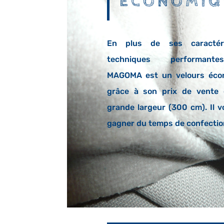
ÉCONOMIQ
En plus de ses caractéri
techniques performant
MAGOMA est un velours éco
grâce à son prix de vente 
grande largeur (300 cm). Il v
gagner du temps de confectio